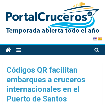
Skip
to
content
PortalCruceros
Toda
la
información
de
Códigos QR facilitan
cruceros
embarques a cruceros
en
un
internacionales en el
solo
sitio
Puerto de Santos