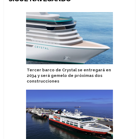
Tercer barco de Crystal se entregará en
Málaga lo
2034 y será gemelo de próximas dos
10 entre 
construcciones