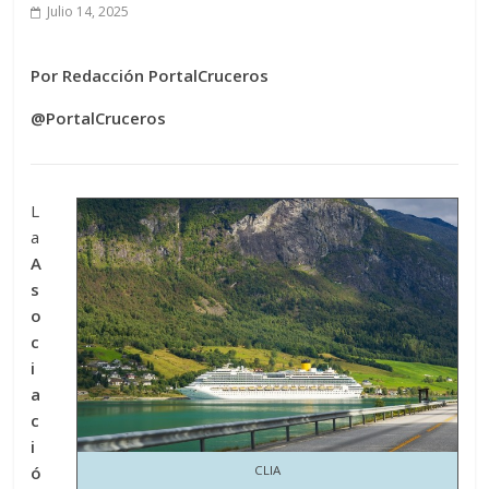
Julio 14, 2025
Por Redacción PortalCruceros
@PortalCruceros
L
a
A
s
o
c
i
a
c
i
ó
CLIA