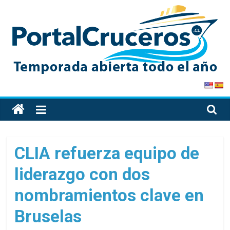
Skip
to
content
PortalCruceros
Toda
la
información
de
CLIA refuerza equipo de
cruceros
liderazgo con dos
en
un
nombramientos clave en
solo
sitio
Bruselas