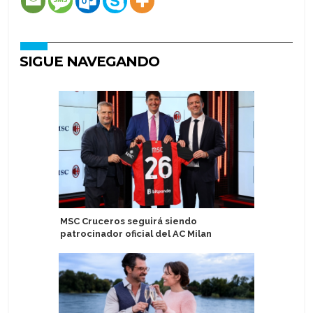
SIGUE NAVEGANDO
MSC Cruceros seguirá siendo
Viva Crui
patrocinador oficial del AC Milan
conciert