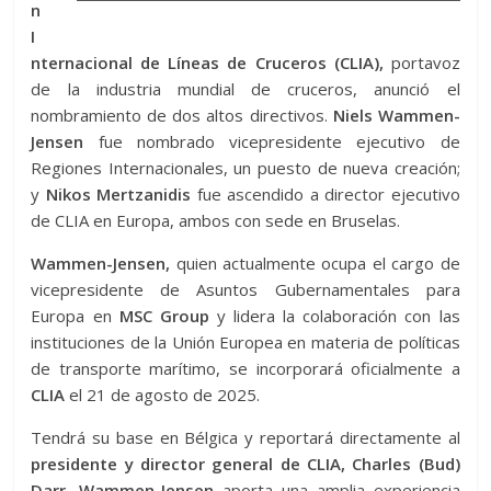
n
I
nternacional de Líneas de Cruceros (CLIA),
portavoz
de la industria mundial de cruceros, anunció el
nombramiento de dos altos directivos.
Niels Wammen-
Jensen
fue nombrado vicepresidente ejecutivo de
Regiones Internacionales, un puesto de nueva creación;
y
Nikos Mertzanidis
fue ascendido a director ejecutivo
de CLIA en Europa, ambos con sede en Bruselas.
Wammen-Jensen,
quien actualmente ocupa el cargo de
vicepresidente de Asuntos Gubernamentales para
Europa en
MSC Group
y lidera la colaboración con las
instituciones de la Unión Europea en materia de políticas
de transporte marítimo, se incorporará oficialmente a
CLIA
el 21 de agosto de 2025.
Tendrá su base en Bélgica y reportará directamente al
presidente y director general de CLIA, Charles (Bud)
Darr. Wammen-Jensen
aporta una amplia experiencia