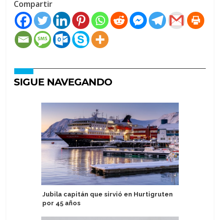
Compartir
SIGUE NAVEGANDO
Jubila capitán que sirvió en Hurtigruten
Margarita
por 45 años
reunión d