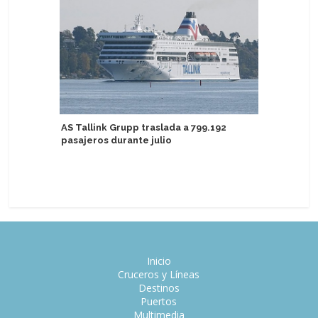
AS Tallink Grupp traslada a 799.192
Exejecut
pasajeros durante julio
toma las
ejecutivo
Inicio
Cruceros y Líneas
Destinos
Puertos
Multimedia