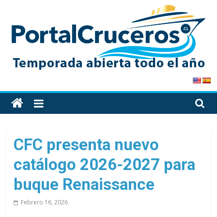
Skip
to
content
PortalCruceros
Toda
la
información
de
CFC presenta nuevo
cruceros
catálogo 2026-2027 para
en
un
buque Renaissance
solo
sitio
Febrero 16, 2026