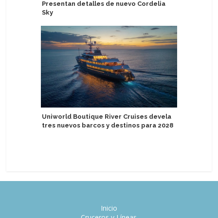
Presentan detalles de nuevo Cordelia
Puerto d
Sky
del Silver
Uniworld Boutique River Cruises devela
Estilo de
tres nuevos barcos y destinos para 2028
regresan
Inicio
Cruceros y Líneas