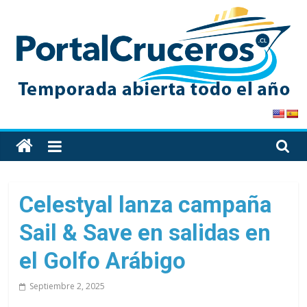
Skip
to
content
PortalCruceros
Toda
la
información
de
Celestyal lanza campaña
cruceros
Sail & Save en salidas en
en
un
el Golfo Arábigo
solo
sitio
Septiembre 2, 2025