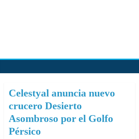
Skip
to
content
PortalCruceros
Toda
la
información
de
Celestyal anuncia nuevo
cruceros
crucero Desierto
en
un
Asombroso por el Golfo
solo
sitio
Pérsico