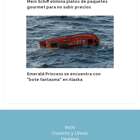
Mein Schiff elimina platos de paquetes
TUI Cruis
gourmet para no subir precios
de último
Emerald Princess se encuentra con
Swan Hel
"bote fantasma" en Alaska
DACH, Es
Inicio
Cruceros y Líneas
Destinos