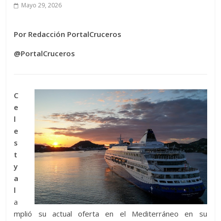
Mayo 29, 2026
Por Redacción PortalCruceros
@PortalCruceros
C
e
l
e
s
t
y
a
l
a
mplió su actual oferta en el Mediterráneo en su