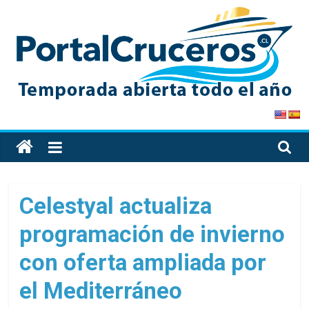
Skip
to
content
PortalCruceros
Toda
la
información
de
Celestyal actualiza
cruceros
programación de invierno
en
un
con oferta ampliada por
solo
sitio
el Mediterráneo