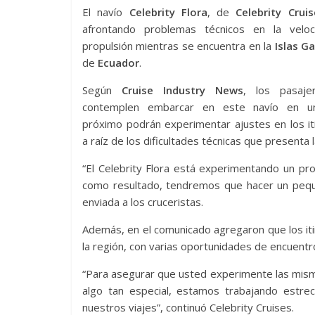
El navío
Celebrity Flora
, de
Celebrity Cruis
afrontando problemas técnicos en la velo
propulsión mientras se encuentra en la
Islas G
de
Ecuador
.
Según
Cruise Industry News
, los pasaje
contemplen embarcar en este navío en un
próximo podrán experimentar ajustes en los it
a raíz de los dificultades técnicas que presenta 
“El Celebrity Flora está experimentando un pr
como resultado, tendremos que hacer un pequeñ
enviada a los cruceristas.
Además, en el comunicado agregaron que los it
la región, con varias oportunidades de encuentro
“Para asegurar que usted experimente las misma
algo tan especial, estamos trabajando estr
nuestros viajes”, continuó Celebrity Cruises.