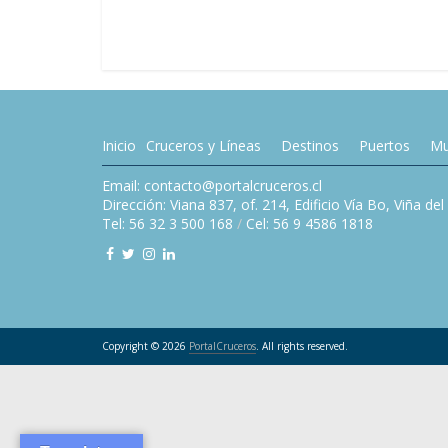
Inicio
Cruceros y Líneas
Destinos
Puertos
Mu
Email: contacto@portalcruceros.cl
Dirección: Viana 837, of. 214, Edificio Vía Bo, Viña de
Tel: 56 32 3 500 168
/
Cel: 56 9 4586 1818
Copyright © 2026
PortalCruceros
. All rights reserved.