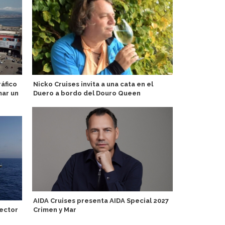
áfico
Nicko Cruises invita a una cata en el
Puerto de L
mar un
Duero a bordo del Douro Queen
acercan a 11
marítimas y
AIDA Cruises presenta AIDA Special 2027
ector
Crimen y Mar
P&O Cruises
Keel & Cow e