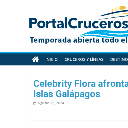
Skip
PortalCruceros
to
content
Toda
la
información
de
cruceros
en
INICIO
CRUCEROS Y LÍNEAS
DESTINO
un
solo
sitio
Celebrity Flora afron
Islas Galápagos
Agosto 16, 2024