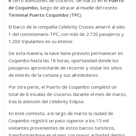
e
cerró atenciones de cruceros de marzo en el
Puerto
de Coquimbo
, luego de atracar al muelle del recinto
Terminal Puerto Coquimbo
(
TPC
).
El barco de la compañía Celebrity Cruises amarró al sitio
1 del concesionario TPC, con más de 2.720 pasajeros y
1.200 tripulantes en su interior.
De esta manera, la nave tiene previsto permanecer en
Coquimbo hasta las 18 horas, oportunidad donde los
pasajeros aprovecharán de recorrer y visitar los sitios
de interés de la comuna y sus alrededores.
Por otra parte, el Puerto de Coquimbo completó un
total de 8 escalas de cruceros durante el mes de marzo,
tras la atención del Celebrity Eclipse.
En este contexto, a lo largo de marzo la ciudad de
Coquimbo registró un paso superior a los 15 mil
visitantes provenientes de estos barcos turísticos,
transformándose en el mes con mayor actividad dentro