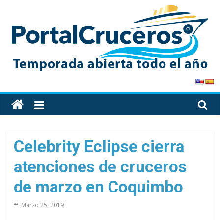
Skip
to
content
PortalCruceros
Toda
la
información
de
Celebrity Eclipse cierra
cruceros
atenciones de cruceros
en
un
de marzo en Coquimbo
solo
sitio
Marzo 25, 2019