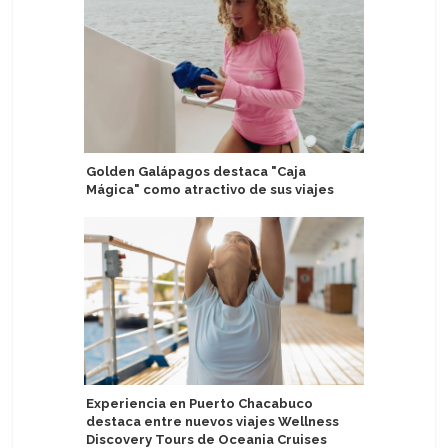
Golden Galápagos destaca "Caja
Investiga
Mágica" como atractivo de sus viajes
Corinthi
Experiencia en Puerto Chacabuco
Irish Fer
destaca entre nuevos viajes Wellness
Lego en 
Discovery Tours de Oceania Cruises
Holyhea