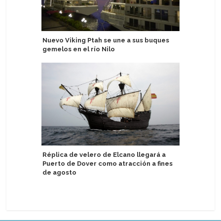
Nuevo Viking Ptah se une a sus buques
Emerald C
gemelos en el río Nilo
en yate d
del Emer
Réplica de velero de Elcano llegará a
Puerto de Dover como atracción a fines
Norwegia
de agosto
en viaje