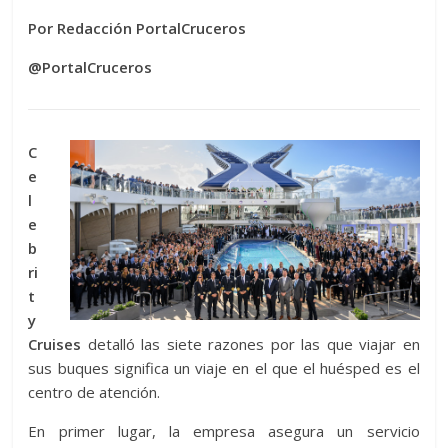
Por Redacción PortalCruceros
@PortalCruceros
C
e
l
e
b
ri
t
y
Cruises
detalló las siete razones por las que viajar en
sus buques significa un viaje en el que el huésped es el
centro de atención.
En primer lugar, la empresa asegura un servicio