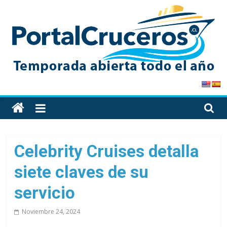
Skip
to
content
PortalCruceros
Toda
la
información
de
Celebrity Cruises detalla
cruceros
siete claves de su
en
un
servicio
solo
sitio
Noviembre 24, 2024