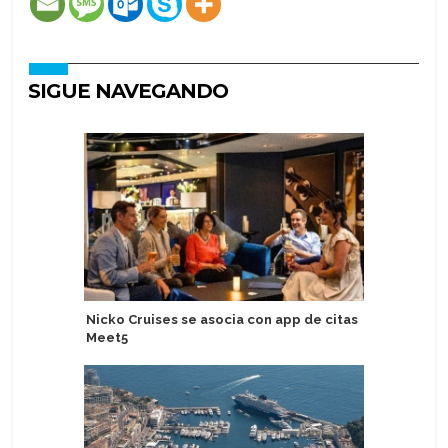
SIGUE NAVEGANDO
Nicko Cruises se asocia con app de citas
Jannik Si
Meet5
Explora II
Mediter