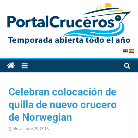
Skip
to
content
PortalCruceros
Toda
la
información
de
Celebran colocación de
cruceros
quilla de nuevo crucero
en
un
de Norwegian
solo
sitio
Noviembre 29, 2018