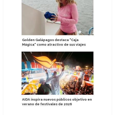
Golden Galápagos destaca "Caja
Prana by 
Mágica" como atractivo de sus viajes
Charters 
AIDA inspira nuevos públicos objetivo en
Anna Kat
verano de festivales de 2026
Austria