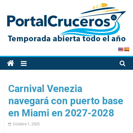
Skip
to
content
PortalCruceros
Toda
la
información
de
Carnival Venezia
cruceros
navegará con puerto base
en
un
en Miami en 2027-2028
solo
sitio
Octubre 1, 2025