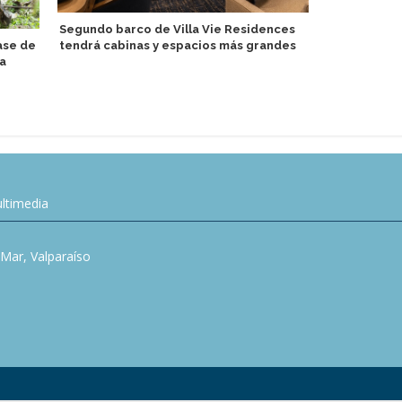
AIDA Cruise
Segundo barco de Villa Vie Residences
capacitació
ase de
tendrá cabinas y espacios más grandes
ca
ltimedia
l Mar, Valparaíso