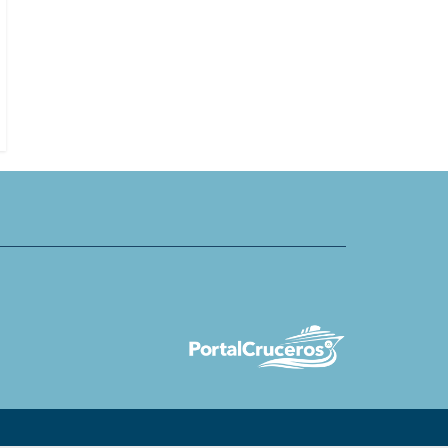
s continúa con serie de
n EXPIyou en 2026
TUI Care Foundation lanza nueva 
proyecto TUI Wildlife en Costa Ri