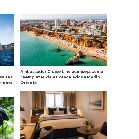
Ambassador Cruise Line aconseja cómo
Adora Medit
suites
reemplazar viajes cancelados a Medio
temáticos Ó
miento
Oriente