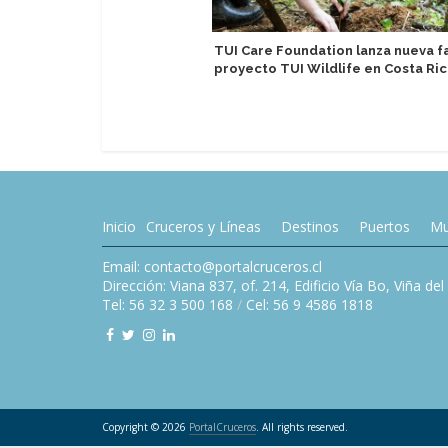
TUI Care Foundation lanza nueva f
proyecto TUI Wildlife en Costa Ri
Inicio
Cruceros y Líneas
Destinos
Puertos
Mu
Email: contacto@portalcruceros.cl
Dirección: Viana 837, of. 214, Edificio Vía Bo, Viña de
Tel: 56 32 3 500 168
/
Cel: 56 9 4586 1818
Copyright © 2026
PortalCruceros
. All rights reserved.