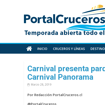
Skip
PortalCruceros
to
content
Toda
la
información
de
cruceros
en
INICIO
CRUCEROS Y LÍNEAS
DESTINO
un
solo
sitio
Carnival presenta par
Carnival Panorama
Marzo 28, 2019
Por Redacción PortalCruceros.cl
@PortalCruceros