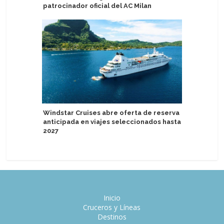
patrocinador oficial del AC Milan
de Venta
Windstar Cruises abre oferta de reserva
Scenic de
anticipada en viajes seleccionados hasta
de lujo en
2027
Pacífico 
Inicio
Cruceros y Líneas
Destinos