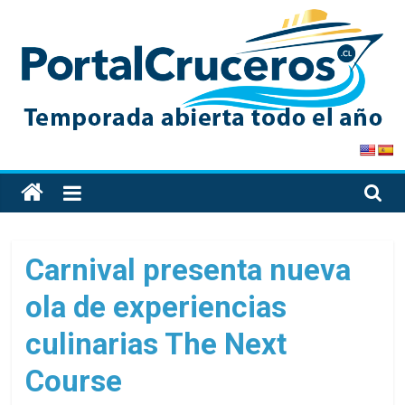
Skip
to
content
PortalCruceros
Toda
la
información
de
Carnival presenta nueva
cruceros
ola de experiencias
en
un
culinarias The Next
solo
sitio
Course