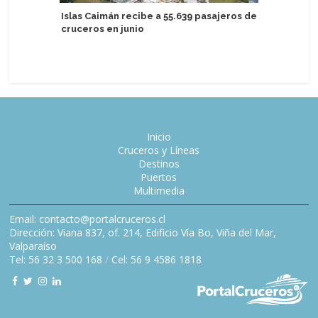
Islas Caimán recibe a 55.639 pasajeros de
Atlas Oc
cruceros en junio
realizar
por el M
Inicio
Cruceros y Líneas
Destinos
Puertos
Multimedia
Email: contacto@portalcruceros.cl
Dirección: Viana 837, of. 214, Edificio Vía Bo, Viña del Mar,
Valparaíso
Tel: 56 32 3 500 168
/
Cel: 56 9 4586 1818