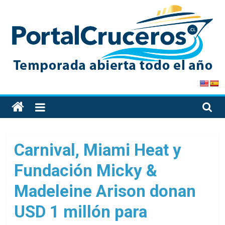
Skip
to
content
PortalCruceros
Toda
la
información
de
Carnival, Miami Heat y
cruceros
Fundación Micky &
en
un
Madeleine Arison donan
solo
sitio
USD 1 millón para