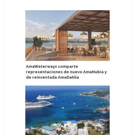
AmaWaterways comparte
Cinco cr
representaciones de nuevo AmaNubia y
pasajeros
de reinventada AmaDahlia
del eclip