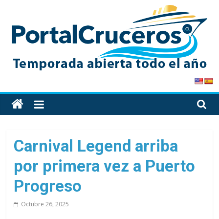
Skip
to
content
PortalCruceros
Toda
la
información
de
Carnival Legend arriba
cruceros
por primera vez a Puerto
en
un
Progreso
solo
sitio
Octubre 26, 2025