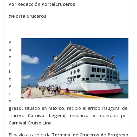
Por Redacción PortalCruceros
@PortalCruceros
P
u
e
r
t
o
P
r
o
greso,
situado en
México,
recibió el arribo inaugural del
crucero
Carnival Legend,
embarcación operada por
Carnival Cruise Line
.
El navío atracó en la
Terminal de Cruceros de Progreso