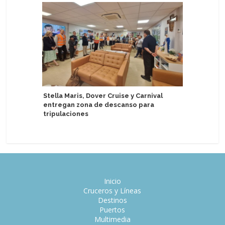
Stella Maris, Dover Cruise y Carnival
Detallan 
entregan zona de descanso para
drones e
tripulaciones
Inicio
Cruceros y Líneas
Destinos
Puertos
Multimedia