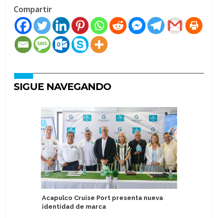
Compartir
SIGUE NAVEGANDO
Acapulco Cruise Port presenta nueva
Terminal
identidad de marca
un año e