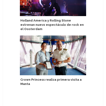
Holland America y Rolling Stone
Nicko Cr
estrenan nuevo espectáculo de rock en
exclusiv
el Oosterdam
Colonia
Crown Princess realiza primera visita a
Havila V
Manta
popularid
seguridad
participa