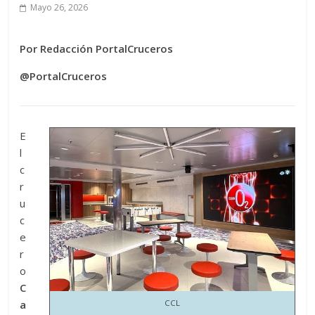
Mayo 26, 2026
Por Redacción PortalCruceros
@PortalCruceros
E
l
c
r
u
c
e
r
o
C
a
CCL