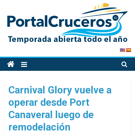
Skip
to
content
PortalCruceros
Toda
la
información
de
Carnival Glory vuelve a
cruceros
operar desde Port
en
un
Canaveral luego de
solo
sitio
remodelación