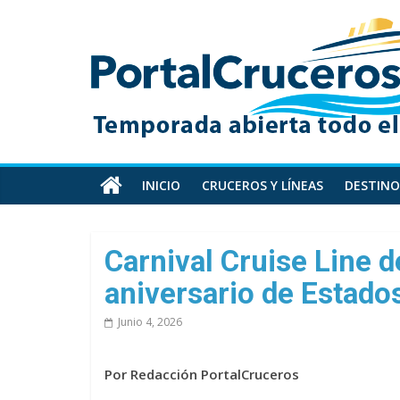
Skip
PortalCruceros
to
content
Toda
la
información
de
cruceros
en
INICIO
CRUCEROS Y LÍNEAS
DESTINO
un
solo
sitio
Carnival Cruise Line 
aniversario de Estado
Junio 4, 2026
Por Redacción PortalCruceros