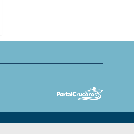
gerente general de Acapulco Cru
Port