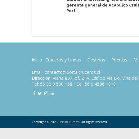
gerente general de Acapulco Crui
Port
Inicio
Cruceros y Líneas
Destinos
Puertos
Mu
Email: contacto@portalcruceros.cl
Dirección: Viana 837, of. 214, Edificio Vía Bo, Viña de
Tel: 56 32 3 500 168
/
Cel: 56 9 4586 1818
Copyright © 2026
PortalCruceros
. All rights reserved.