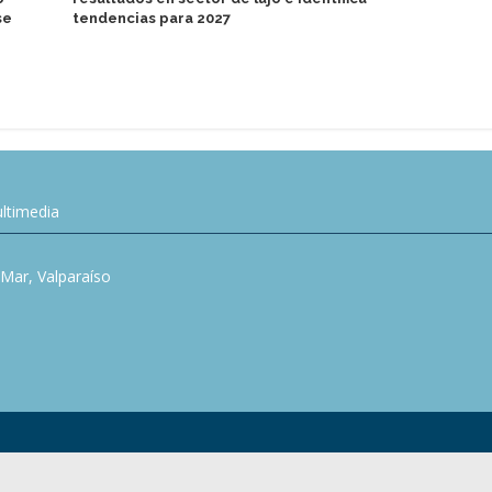
se
tendencias para 2027
ltimedia
l Mar, Valparaíso