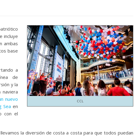
triótico
e incluye
 en ambas
rtos base
rtando a
ínea de
rsión y la
a naviera
n nuevo
CCL
ng Sea
en
o con el
 llevamos la diversión de costa a costa para que todos puedan