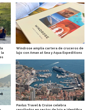
la
Windrose amplía cartera de cruceros de
MSC Virtuos
 la
lujo con Aman at Sea y Aqua Expeditions
Star coinci
es
Pavlus Travel & Cruise celebra
AIDA testea 
o
resultados en sector de lujo e identifica
automático