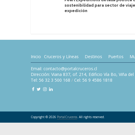
sostenibilidad para sector de viaj
expedición
Inicio
Cruceros y Líneas
Destinos
Puertos
Mu
Email: contacto@portalcruceros.cl
Dirección: Viana 837, of. 214, Edificio Vía Bo, Viña de
Tel: 56 32 3 500 168
/
Cel: 56 9 4586 1818
Copyright © 2026
PortalCruceros
. All rights reserved.