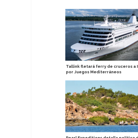
Tallink fletará ferry de cruceros a I
por Juegos Mediterráneos
Pearl Expeditions detalla política 