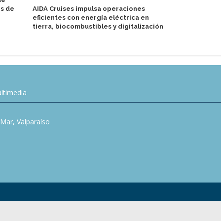
es de
AIDA Cruises impulsa operaciones
barcos cont
eficientes con energía eléctrica en
fase de neg
tierra, biocombustibles y digitalización
ltimedia
l Mar, Valparaíso