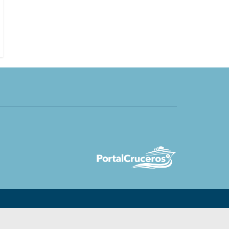
ratados, encargados o en
sostenibilidad para sector de viaj
ociación
expedición