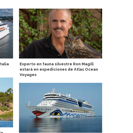
talia
Experto en fauna silvestre Ron Magill
AS Tallink G
estará en expediciones de Atlas Ocean
pasajeros du
Voyages
de
United Wat