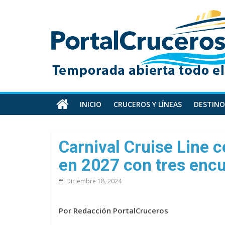
Skip
PortalCruceros
to
content
Toda
la
información
de
cruceros
en
INICIO
CRUCEROS Y LÍNEAS
DESTINO
un
solo
sitio
Carnival Cruise Line c
en 2027 con tres encu
Diciembre 18, 2024
Por Redacción PortalCruceros