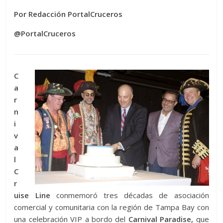
Por Redacción PortalCruceros
@PortalCruceros
C
a
r
n
i
v
a
l
C
r
uise Line
conmemoró tres décadas de asociación
comercial y comunitaria con la región de Tampa Bay con
una celebración VIP a bordo del
Carnival Paradise,
que