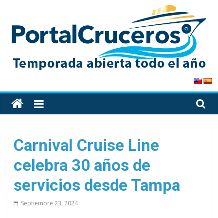
Skip
to
content
PortalCruceros
Toda
la
información
de
Carnival Cruise Line
cruceros
celebra 30 años de
en
un
servicios desde Tampa
solo
sitio
Septiembre 23, 2024