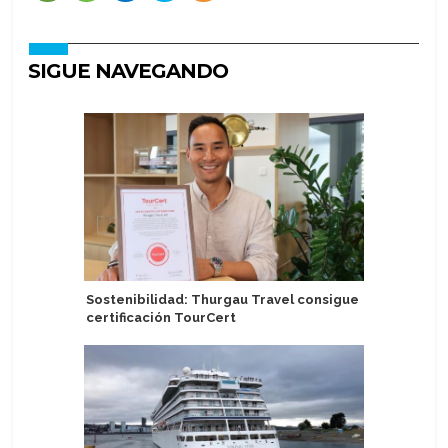
SIGUE NAVEGANDO
Sostenibilidad: Thurgau Travel consigue
Video: M
certificación TourCert
técnico p
AquaDo