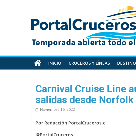
Skip
PortalCruceros
to
content
Toda
la
información
de
cruceros
en
INICIO
CRUCEROS Y LÍNEAS
DESTINO
un
solo
sitio
Carnival Cruise Line 
salidas desde Norfolk
Noviembre 16, 2022
Por Redacción PortalCruceros.cl
@PortalCruceros