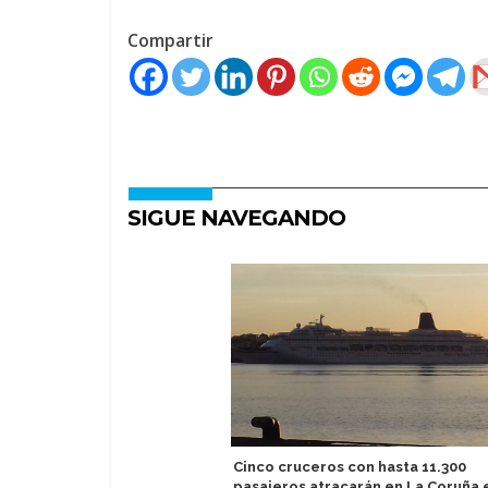
Compartir
SIGUE NAVEGANDO
Cinco cruceros con hasta 11.300
pasajeros atracarán en La Coruña e