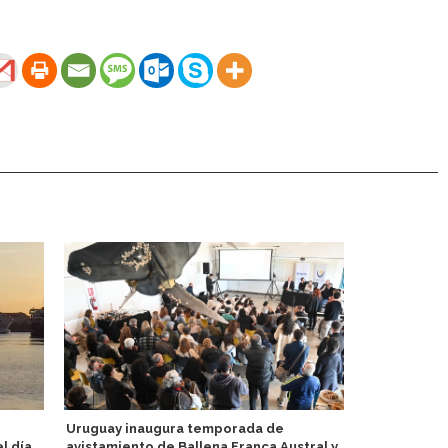
Uruguay inaugura temporada de
Mein Schiff 
l día
avistamiento de Ballena Franca Austral y
Deutschland