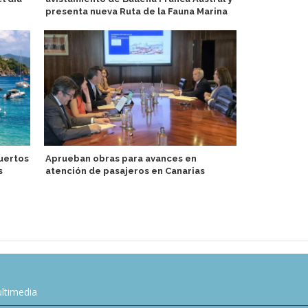
presenta nueva Ruta de la Fauna Marina
Celebran ce
uertos
Aprueban obras para avances en
Kerala Panda
s
atención de pasajeros en Canarias
ltimedia