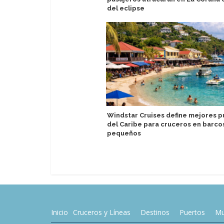
del eclipse
Windstar Cruises define mejores p
del Caribe para cruceros en barco
pequeños
Inicio
Cruceros y Líneas
Destinos
Puertos
Mu