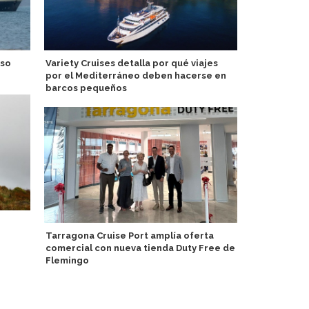
rso
Variety Cruises detalla por qué viajes
Carnival am
por el Mediterráneo deben hacerse en
con program
barcos pequeños
para asesore
Tarragona Cruise Port amplía oferta
Seabourn en
comercial con nueva tienda Duty Free de
Collection
Flemingo