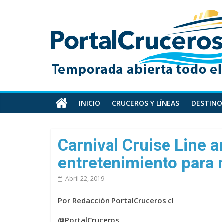
Skip
PortalCruceros
to
content
Toda
la
información
de
cruceros
en
INICIO
CRUCEROS Y LÍNEAS
DESTINO
un
solo
sitio
Carnival Cruise Line 
entretenimiento para 
Abril 22, 2019
Por Redacción PortalCruceros.cl
@PortalCruceros