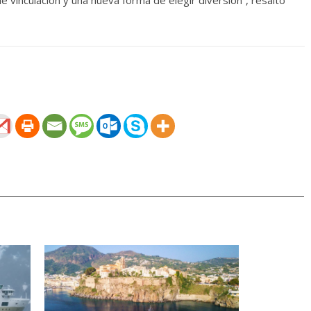
de vinculación y una nueva forma de elegir diversión”, resaltó