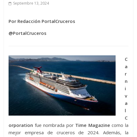
Septiembre 13, 2024
Por Redacción PortalCruceros
@PortalCruceros
C
a
r
n
i
v
a
l
C
orporation
fue nombrada por
Time Magazine
como la
mejor empresa de cruceros de 2024. Además, la