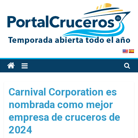
Skip
to
content
PortalCruceros
Toda
la
información
de
Carnival Corporation es
cruceros
nombrada como mejor
en
un
empresa de cruceros de
solo
sitio
2024