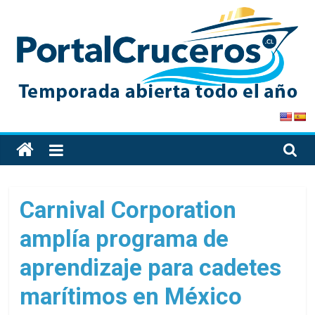
Skip
to
content
PortalCruceros
Toda
la
información
de
Carnival Corporation
cruceros
amplía programa de
en
un
aprendizaje para cadetes
solo
sitio
marítimos en México