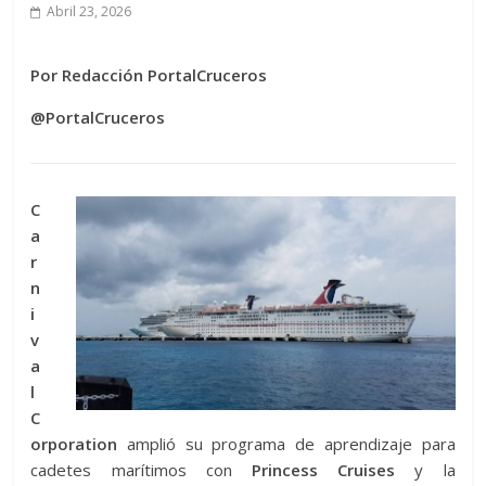
Abril 23, 2026
Por Redacción PortalCruceros
@PortalCruceros
C
a
r
n
i
v
a
l
C
orporation
amplió su programa de aprendizaje para
cadetes marítimos con
Princess Cruises
y la