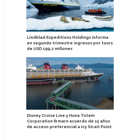
Lindblad Expeditions Holdings informa
AIDA Crui
en segundo trimestre ingresos por tours
capacita
de USD 199,2 millones
The Ritz-
Disney Cruise Line y Huna Totem
Eberjey 
Corporation firmarn acuerdo de 15 años
dormir de
de acceso preferencial a Icy Strait Point