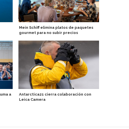
Mein Schiff elimina platos de paquetes
A-Rosa relan
gourmet para no subir precios
destaca pro
suma a
Antarctica21 cierra colaboración con
Regent Seve
Leica Camera
experiencia
más grandes
reducida