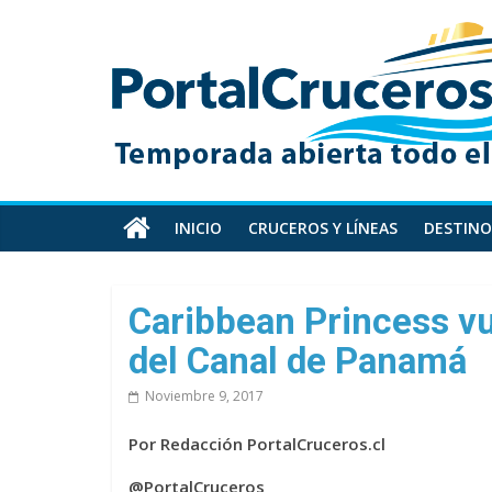
Skip
PortalCruceros
to
content
Toda
la
información
de
cruceros
en
INICIO
CRUCEROS Y LÍNEAS
DESTINO
un
solo
sitio
Caribbean Princess vu
del Canal de Panamá
Noviembre 9, 2017
Por Redacción PortalCruceros.cl
@PortalCruceros