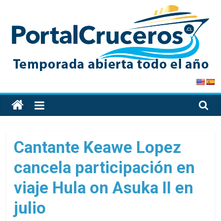
Skip
to
content
PortalCruceros
Toda
la
información
de
Cantante Keawe Lopez
cruceros
cancela participación en
en
un
viaje Hula on Asuka II en
solo
sitio
julio