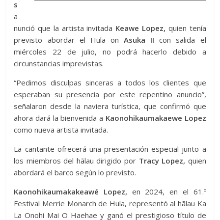
s
a
nunció que la artista invitada
Keawe Lopez,
quien tenía
previsto abordar el Hula on
Asuka II
con salida el
miércoles 22 de julio, no podrá hacerlo debido a
circunstancias imprevistas.
“Pedimos disculpas sinceras a todos los clientes que
esperaban su presencia por este repentino anuncio”,
señalaron desde la naviera turística, que confirmó que
ahora dará la bienvenida a
Kaonohikaumakaewe Lopez
como nueva artista invitada.
La cantante ofrecerá una presentación especial junto a
los miembros del hālau dirigido por
Tracy Lopez,
quien
abordará el barco según lo previsto.
Kaonohikaumakakeawé Lopez,
en 2024, en el 61.º
Festival Merrie Monarch de Hula, representó al hālau Ka
La Onohi Mai O Haehae y ganó el prestigioso título de