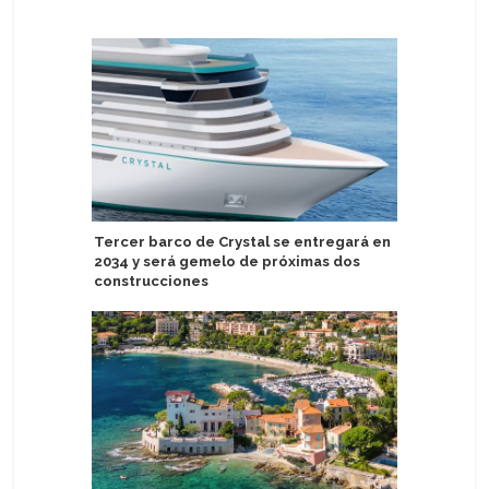
Tercer barco de Crystal se entregará en
Roam by 
2034 y será gemelo de próximas dos
con Appr
construcciones
ventas