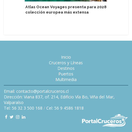
Atlas Ocean Voyages presenta para 2028
Regent S
colección europea más extensa
nuevas e
navideña
Inicio
Cruceros y Líneas
Destinos
Puertos
Multimedia
Email: contacto@portalcruceros.cl
Dirección: Viana 837, of. 214, Edificio Vía Bo, Viña del Mar,
Valparaíso
Tel: 56 32 3 500 168
/
Cel: 56 9 4586 1818