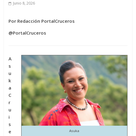
Junio 8, 2026
Por Redacción PortalCruceros
@PortalCruceros
A
s
u
k
a
C
r
u
i
s
e
Asuka