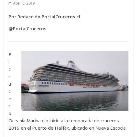
Abril 8, 2019
Por Redacción PortalCruceros.cl
@PortalCruceros
E
l
c
r
u
c
e
r
o
Oceania Marina dio inicio a la temporada de cruceros
2019 en el Puerto de Halifax, ubicado en Nueva Escocia.