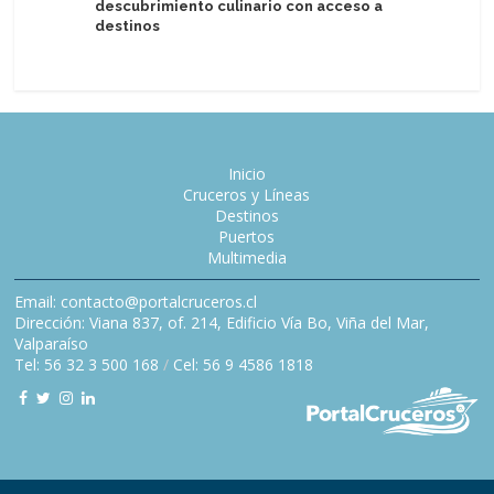
descubrimiento culinario con acceso a
Disney Cr
destinos
Project 
Inicio
Cruceros y Líneas
Destinos
Puertos
Multimedia
Email: contacto@portalcruceros.cl
Dirección: Viana 837, of. 214, Edificio Vía Bo, Viña del Mar,
Valparaíso
Tel: 56 32 3 500 168
/
Cel: 56 9 4586 1818