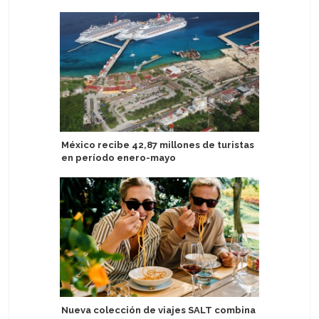
México recibe 42,87 millones de turistas
MSC Cruc
en período enero-mayo
cargo en
Cliente y
Nueva colección de viajes SALT combina