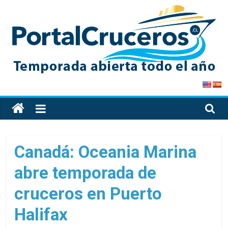
Skip
to
content
PortalCruceros
Toda
la
información
de
Canadá: Oceania Marina
cruceros
abre temporada de
en
un
cruceros en Puerto
solo
sitio
Halifax