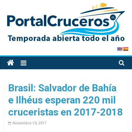
Skip
to
content
PortalCruceros
Toda
la
información
de
Brasil: Salvador de Bahía
cruceros
e Ilhéus esperan 220 mil
en
un
cruceristas en 2017-2018
solo
sitio
Noviembre 19, 2017