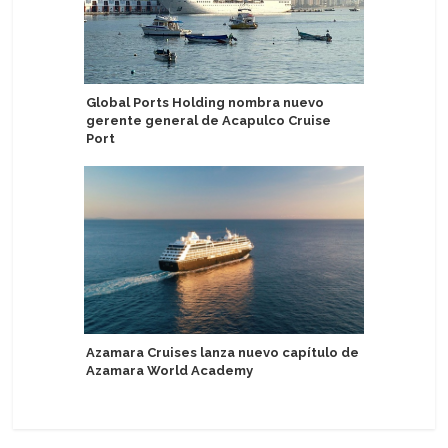
Global Ports Holding nombra nuevo
Abren se
gerente general de Acapulco Cruise
helicópt
Port
Presenta
Azamara Cruises lanza nuevo capítulo de
Sky
Azamara World Academy