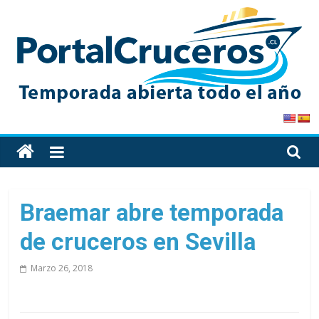
Skip
to
content
PortalCruceros
Toda
la
información
de
Braemar abre temporada
cruceros
de cruceros en Sevilla
en
un
Marzo 26, 2018
solo
sitio