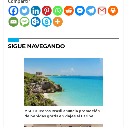
Compartir
SIGUE NAVEGANDO
MSC Cruceros Brasil anuncia promoción
Pareja a
de bebidas gratis en viajes al Caribe
por redu
nudista