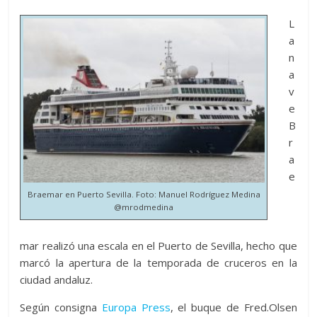
L
a
n
a
v
e
B
r
a
e
Braemar en Puerto Sevilla. Foto: Manuel Rodríguez Medina
@mrodmedina
mar realizó una escala en el Puerto de Sevilla, hecho que
marcó la apertura de la temporada de cruceros en la
ciudad andaluz.
Según consigna
Europa Press
, el buque de Fred.Olsen