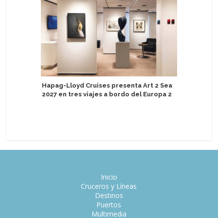
Hapag-Lloyd Cruises presenta Art 2 Sea
2027 en tres viajes a bordo del Europa 2
Miembro 
caer por 
cerca de
Inicio
Cruceros y Líneas
Destinos
Puertos
Multimedia