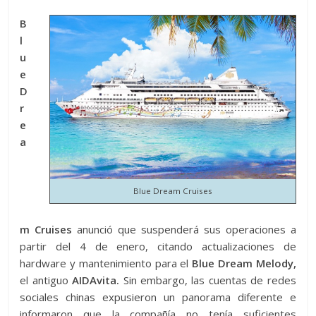
B
l
u
e
D
r
e
a
Blue Dream Cruises
m Cruises
anunció que suspenderá sus operaciones a
partir del 4 de enero, citando actualizaciones de
hardware y mantenimiento para el
Blue Dream Melody,
el antiguo
AIDAvita.
Sin embargo, las cuentas de redes
sociales chinas expusieron un panorama diferente e
informaron que la compañía no tenía suficientes