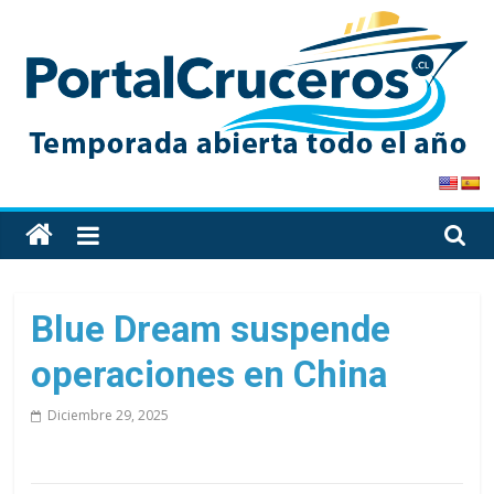
Skip
to
content
PortalCruceros
Toda
la
información
de
Blue Dream suspende
cruceros
operaciones en China
en
un
Diciembre 29, 2025
solo
sitio