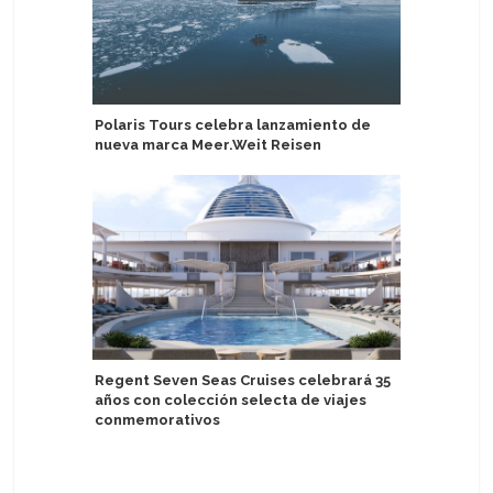
Polaris Tours celebra lanzamiento de
Princess 
nueva marca Meer.Weit Reisen
energía e
Regent Seven Seas Cruises celebrará 35
Royal Ca
años con colección selecta de viajes
Bunch mi
conmemorativos
Administ