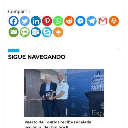
Compartir
SIGUE NAVEGANDO
Puerto de Tourlos recibe recalada
Pasajeros
inaugural del Explora II
cambiand