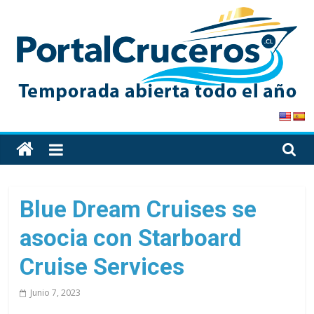
Skip
to
content
PortalCruceros
Toda
la
información
de
Blue Dream Cruises se
cruceros
asocia con Starboard
en
un
Cruise Services
solo
sitio
Junio 7, 2023