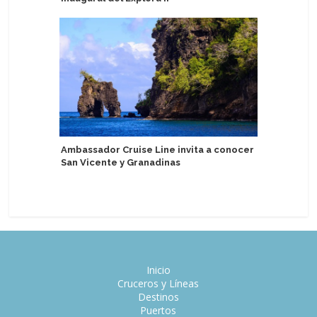
pedir tr
Ambassador Cruise Line invita a conocer
San Vicente y Granadinas
Prueban 
sostenib
Inicio
Cruceros y Líneas
Destinos
Puertos