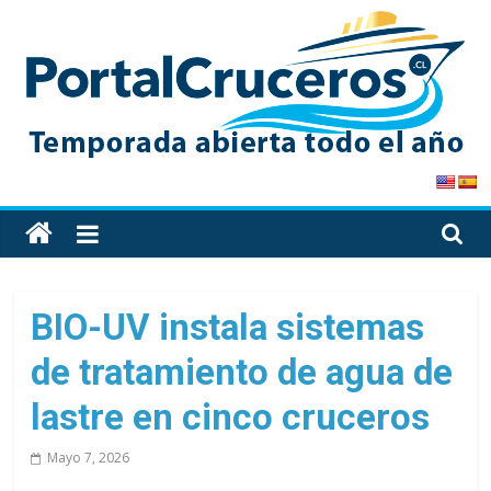
Skip
to
content
PortalCruceros
Toda
la
información
de
BIO-UV instala sistemas
cruceros
de tratamiento de agua de
en
un
lastre en cinco cruceros
solo
sitio
Mayo 7, 2026