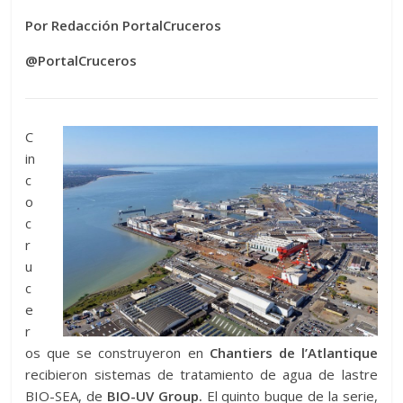
Por Redacción PortalCruceros
@PortalCruceros
C
in
c
o
c
r
u
c
e
r
os que se construyeron en
Chantiers de l’Atlantique
recibieron sistemas de tratamiento de agua de lastre
BIO-SEA, de
BIO-UV Group.
El quinto buque de la serie,