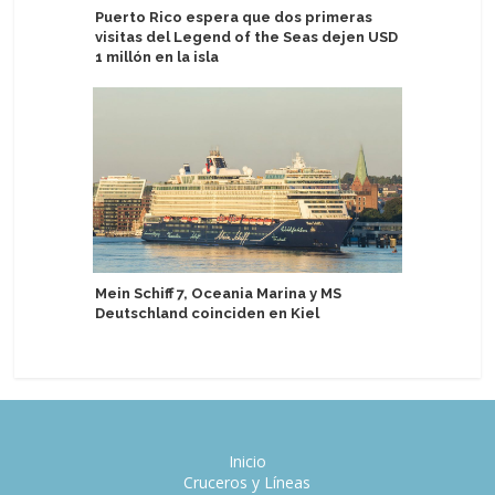
Puerto Rico espera que dos primeras
Tarragon
visitas del Legend of the Seas dejen USD
comercia
1 millón en la isla
Fleming
Mein Schiff 7, Oceania Marina y MS
Windrose
Deutschland coinciden en Kiel
lujo con 
Inicio
Cruceros y Líneas