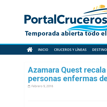
Skip
PortalCruceros
to
content
Toda
la
información
de
cruceros
en
INICIO
CRUCEROS Y LÍNEAS
DESTINO
un
solo
sitio
Azamara Quest recala
personas enfermas de
Febrero 9, 2018