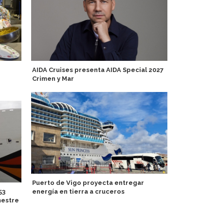
AIDA Cruises presenta AIDA Special 2027
Egipto se s
Crimen y Mar
recalada a 
Voyages
Puerto de Vigo proyecta entregar
53
energía en tierra a cruceros
Atlas Ocean
mestre
Expedicione
Arenas