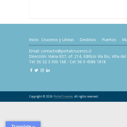
Inicio
Cruceros y Líneas
Destinos
Puertos
Mu
Email: contacto@portalcruceros.cl
Dirección: Viana 837, of. 214, Edificio Vía Bo, Viña de
Tel: 56 32 3 500 168
/
Cel: 56 9 4586 1818
Copyright © 2026
PortalCruceros
. All rights reserved.
Translate »