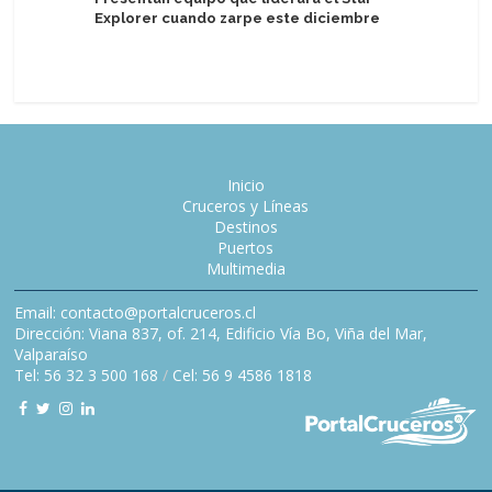
Explorer cuando zarpe este diciembre
Windstar
de la Fu
Inicio
Cruceros y Líneas
Destinos
Puertos
Multimedia
Email: contacto@portalcruceros.cl
Dirección: Viana 837, of. 214, Edificio Vía Bo, Viña del Mar,
Valparaíso
Tel: 56 32 3 500 168
/
Cel: 56 9 4586 1818