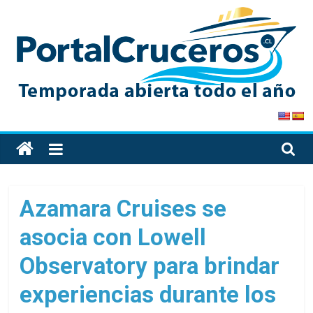
Skip
to
content
PortalCruceros
Toda
la
información
de
Azamara Cruises se
cruceros
asocia con Lowell
en
un
Observatory para brindar
solo
sitio
experiencias durante los