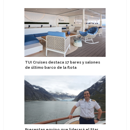
TUI Cruises destaca 17 bares y salones
TUI defin
de último barco de la flota
buscadas
náuticos 
Presentan equipo que liderará el Star