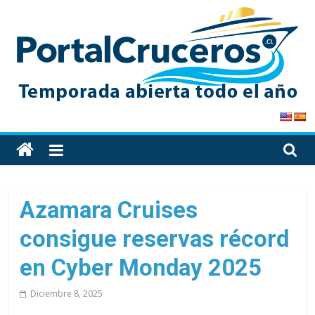
Skip
to
content
PortalCruceros
Toda
la
información
de
Azamara Cruises
cruceros
consigue reservas récord
en
un
en Cyber ​​Monday 2025
solo
sitio
Diciembre 8, 2025