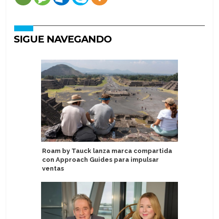
SIGUE NAVEGANDO
Roam by Tauck lanza marca compartida
Video: M
con Approach Guides para impulsar
técnico p
ventas
AquaDo