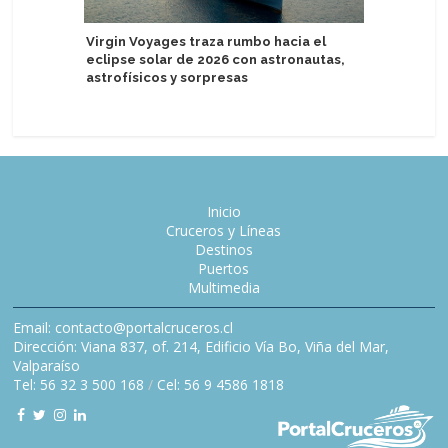
Virgin Voyages traza rumbo hacia el
Seychell
eclipse solar de 2026 con astronautas,
enfoque 
astrofísicos y sorpresas
sostenibl
Inicio
Cruceros y Líneas
Destinos
Puertos
Multimedia
Email: contacto@portalcruceros.cl
Dirección: Viana 837, of. 214, Edificio Vía Bo, Viña del Mar,
Valparaíso
Tel: 56 32 3 500 168
/
Cel: 56 9 4586 1818