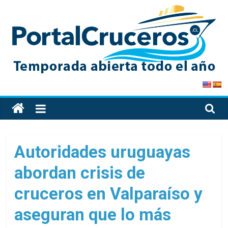
Skip
to
content
PortalCruceros
Toda
la
información
de
Autoridades uruguayas
cruceros
abordan crisis de
en
un
cruceros en Valparaíso y
solo
sitio
aseguran que lo más