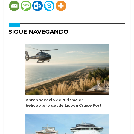
SIGUE NAVEGANDO
Abren servicio de turismo en
MSC Cruc
helicóptero desde Lisbon Cruise Port
el Medit
Lirica