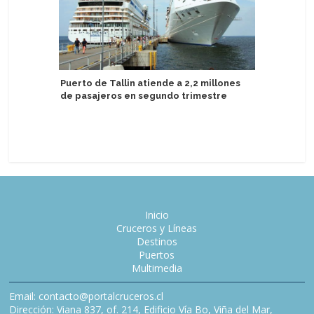
Puerto de Tallin atiende a 2,2 millones
de pasajeros en segundo trimestre
Celebrity
experien
Reflectio
Inicio
Cruceros y Líneas
Destinos
Puertos
Multimedia
Email: contacto@portalcruceros.cl
Dirección: Viana 837, of. 214, Edificio Vía Bo, Viña del Mar,