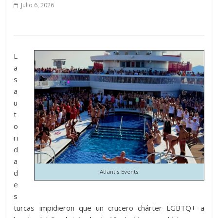
Julio 6, 2026
L
a
s
a
u
t
o
ri
d
a
d
Atlantis Events
e
s
turcas impidieron que un crucero chárter LGBTQ+ a