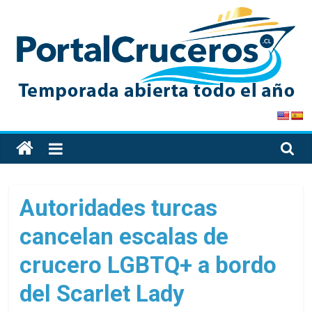
Skip
to
content
PortalCruceros
Toda
la
información
de
Autoridades turcas
cruceros
cancelan escalas de
en
un
crucero LGBTQ+ a bordo
solo
sitio
del Scarlet Lady