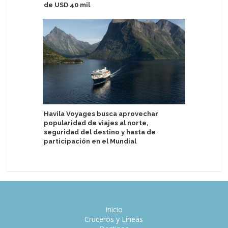
de USD 40 mil
Aroya Cr
patrocini
Havila Voyages busca aprovechar
popularidad de viajes al norte,
seguridad del destino y hasta de
participación en el Mundial
Inicio
Cruceros y Líneas