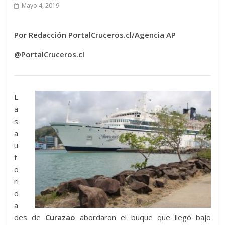
Mayo 4, 2019
Por Redacción PortalCruceros.cl/Agencia AP
@PortalCruceros.cl
L
a
s
a
u
t
o
ri
d
a
des de
Curazao
abordaron el buque que llegó bajo