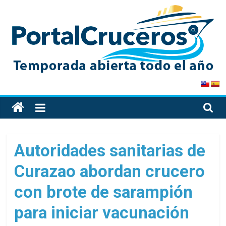
Skip
to
content
PortalCruceros
Toda
la
información
de
Autoridades sanitarias de
cruceros
Curazao abordan crucero
en
un
con brote de sarampión
solo
sitio
para iniciar vacunación