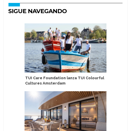
SIGUE NAVEGANDO
TUI Care Foundation lanza TUI Colourful
PortCaste
Cultures Amsterdam
lúdica co
turistas 