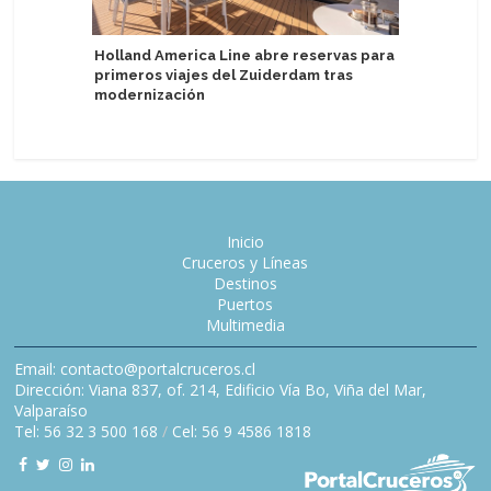
Holland America Line abre reservas para
primeros viajes del Zuiderdam tras
Celebrat
modernización
aniversar
Inicio
Cruceros y Líneas
Destinos
Puertos
Multimedia
Email: contacto@portalcruceros.cl
Dirección: Viana 837, of. 214, Edificio Vía Bo, Viña del Mar,
Valparaíso
Tel: 56 32 3 500 168
/
Cel: 56 9 4586 1818