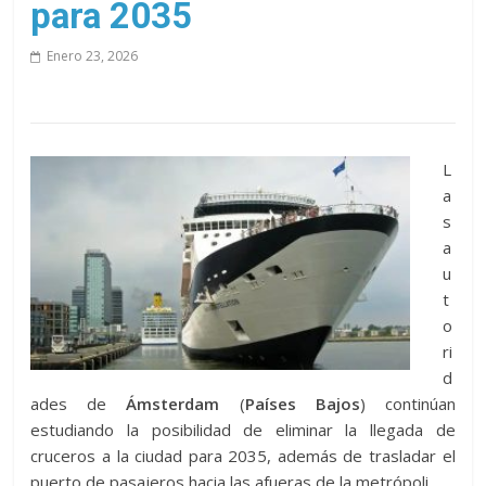
para 2035
Enero 23, 2026
L
a
s
a
u
t
o
ri
d
ades de
Ámsterdam
(
Países Bajos
) continúan
estudiando la posibilidad de eliminar la llegada de
cruceros a la ciudad para 2035, además de trasladar el
puerto de pasajeros hacia las afueras de la metrópoli.