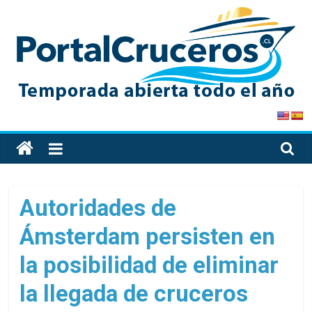
Skip
to
content
PortalCruceros
Toda
la
información
de
Autoridades de
cruceros
Ámsterdam persisten en
en
un
la posibilidad de eliminar
solo
sitio
la llegada de cruceros