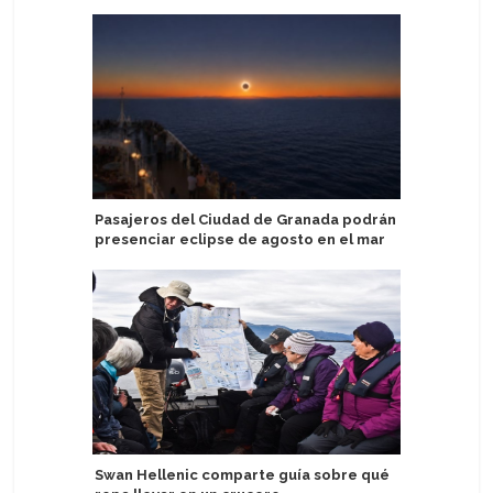
Pasajeros del Ciudad de Granada podrán
MSC World
presenciar eclipse de agosto en el mar
remolque
Swan Hellenic comparte guía sobre qué
Explora I