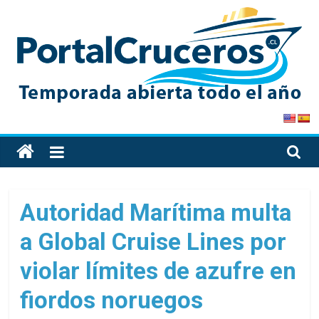
Skip
to
content
PortalCruceros
Toda
la
información
de
Autoridad Marítima multa
cruceros
a Global Cruise Lines por
en
un
violar límites de azufre en
solo
sitio
fiordos noruegos