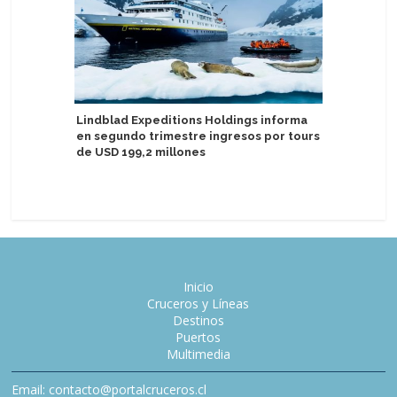
Lindblad Expeditions Holdings informa
Disney C
en segundo trimestre ingresos por tours
Very Merr
de USD 199,2 millones
Inicio
Cruceros y Líneas
Destinos
Puertos
Multimedia
Email: contacto@portalcruceros.cl