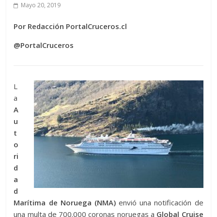
Mayo 20, 2019
Por Redacción PortalCruceros.cl
@PortalCruceros
L
a
A
u
t
o
ri
d
a
d
Marítima de Noruega (NMA)
envió una notificación de
una multa de 700.000 coronas noruegas a
Global Cruise