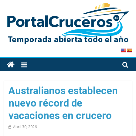
Skip
to
content
PortalCruceros
Toda
la
información
de
Australianos establecen
cruceros
nuevo récord de
en
un
vacaciones en crucero
solo
sitio
Abril 30, 2026