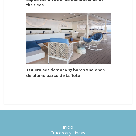
the Seas
más gran
reducida
TUI Cruises destaca 17 bares y salones
de último barco de la flota
Flota de
por servi
Inicio
Cruceros y Líneas