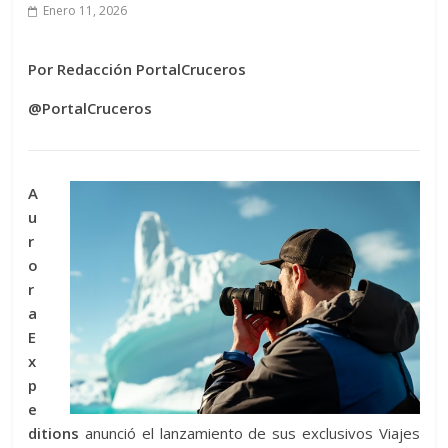
Enero 11, 2026
Por Redacción PortalCruceros
@PortalCruceros
A
u
r
o
r
a
E
x
p
e
ditions
anunció el lanzamiento de sus exclusivos Viajes