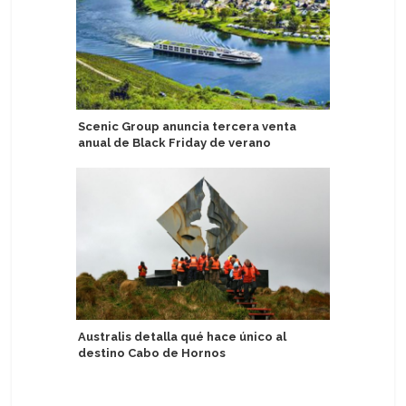
Scenic Group anuncia tercera venta
Detallan 
anual de Black Friday de verano
drones e
Australis detalla qué hace único al
Astoria G
destino Cabo de Hornos
personas