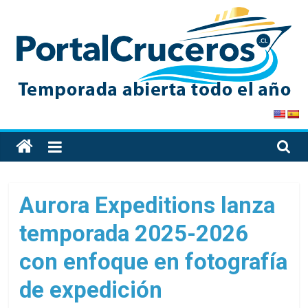
Skip
to
content
PortalCruceros
Toda
la
información
de
Aurora Expeditions lanza
cruceros
temporada 2025-2026
en
un
con enfoque en fotografía
solo
sitio
de expedición