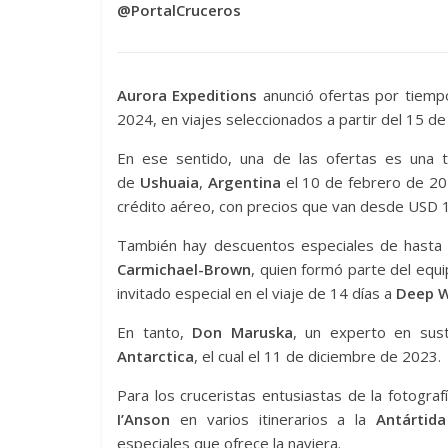
@PortalCruceros
Aurora Expeditions
anunció ofertas por tiempo
2024, en viajes seleccionados a partir del 15 de 
En ese sentido, una de las ofertas es una
de
Ushuaia
,
Argentina
el 10 de febrero de 20
crédito aéreo, con precios que van desde USD 1
También hay descuentos especiales de hasta 
Carmichael-Brown
, quien formó parte del equ
invitado especial en el viaje de 14 días a
Deep W
En tanto,
Don Maruska
, un experto en sust
Antarctica
, el cual el 11 de diciembre de 2023.
Para los cruceristas entusiastas de la fotograf
I’Anson
en varios itinerarios a la
Antártida
especiales que ofrece la naviera.