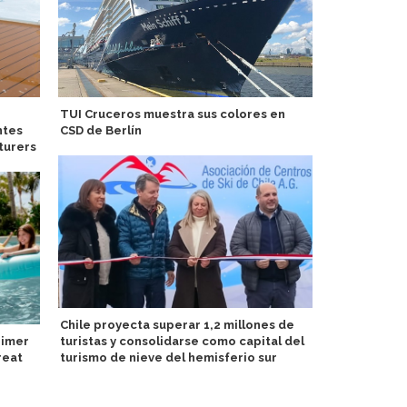
TUI Cruceros muestra sus colores en
Centro de v
ntes
CSD de Berlín
inaugura Ast
turers
libre
Chile proyecta superar 1,2 millones de
rimer
turistas y consolidarse como capital del
PortCastelló
reat
turismo de nieve del hemisferio sur
lúdica con 
turistas y r