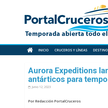
Skip
PortalCruceros
to
content
Toda
la
información
de
cruceros
en
INICIO
CRUCEROS Y LÍNEAS
DESTINO
un
solo
sitio
Aurora Expeditions la
antárticos para temp
Junio 12, 2023
Por Redacción PortalCruceros