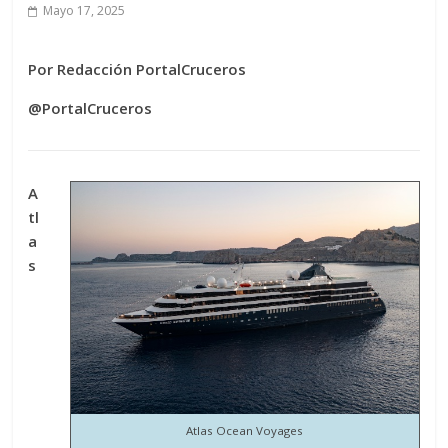
Mayo 17, 2025
Por Redacción PortalCruceros
@PortalCruceros
A
tl
a
s
Atlas Ocean Voyages