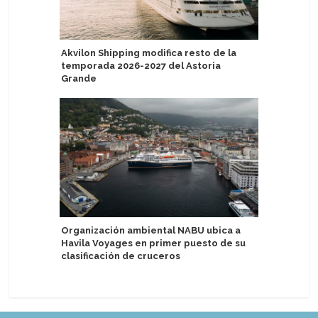
Akvilon Shipping modifica resto de la
Video: M
temporada 2026-2027 del Astoria
técnico p
Grande
AquaDo
Organización ambiental NABU ubica a
AmaWate
Havila Voyages en primer puesto de su
represen
clasificación de cruceros
de reinv