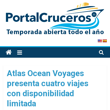
Skip
to
content
PortalCruceros
Toda
la
información
de
Atlas Ocean Voyages
cruceros
presenta cuatro viajes
en
un
con disponibilidad
solo
sitio
limitada