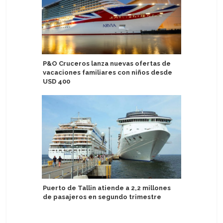
P&O Cruceros lanza nuevas ofertas de
AIDA Cru
vacaciones familiares con niños desde
eficiente
USD 400
tierra, b
Puerto de Tallin atiende a 2,2 millones
Capitana
de pasajeros en segundo trimestre
Seasons 