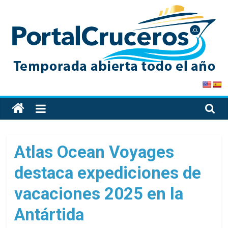
Skip
to
content
PortalCruceros
Toda
la
información
de
Atlas Ocean Voyages
cruceros
destaca expediciones de
en
un
vacaciones 2025 en la
solo
sitio
Antártida