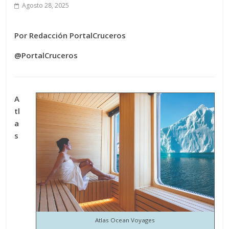
Agosto 28, 2025
Por Redacción PortalCruceros
@PortalCruceros
A
tl
a
s
Atlas Ocean Voyages