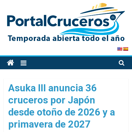
Skip
to
content
PortalCruceros
Toda
la
información
de
Asuka III anuncia 36
cruceros
cruceros por Japón
en
un
desde otoño de 2026 y a
solo
sitio
primavera de 2027