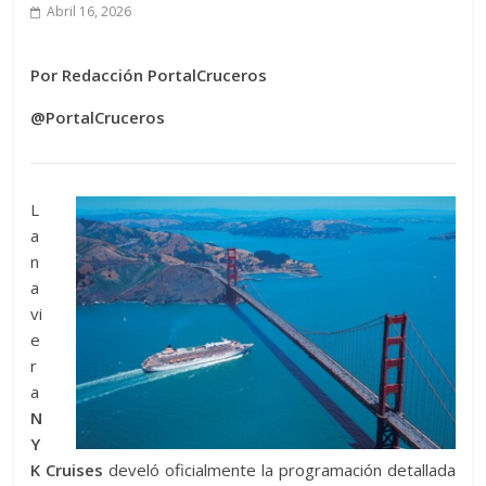
Abril 16, 2026
Por Redacción PortalCruceros
@PortalCruceros
L
a
n
a
vi
e
r
a
N
Y
K Cruises
develó oficialmente la programación detallada