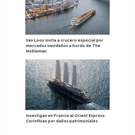
Van Loon invita a crucero especial por
Crystal n
mercados navideños a bordo de The
para diri
Nobleman
TUI Rive
Investigan en Francia al Orient Express
barcos p
Corinthian por daños patrimoniales