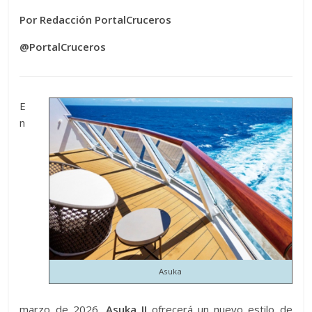
Por Redacción PortalCruceros
@PortalCruceros
E
n
Asuka
marzo de 2026,
Asuka II
ofrecerá un nuevo estilo de