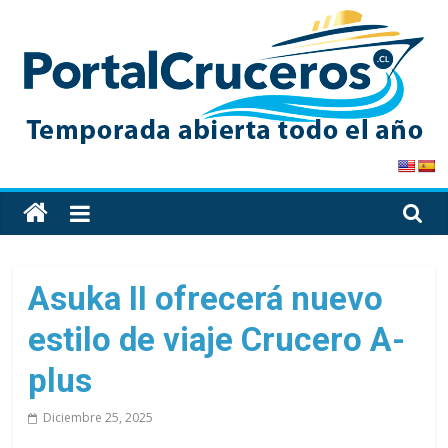
Skip
to
content
PortalCruceros
Toda
la
información
de
Asuka II ofrecerá nuevo
cruceros
estilo de viaje Crucero A-
en
un
plus
solo
sitio
Diciembre 25, 2025