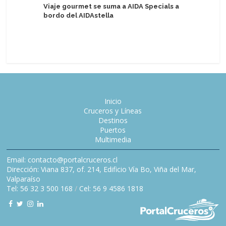
Viaje gourmet se suma a AIDA Specials a
bordo del AIDAstella
Regent S
años con 
conmemo
Inicio
Cruceros y Líneas
Destinos
Puertos
Multimedia
Email: contacto@portalcruceros.cl
Dirección: Viana 837, of. 214, Edificio Vía Bo, Viña del Mar,
Valparaíso
Tel: 56 32 3 500 168
/
Cel: 56 9 4586 1818