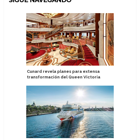
SIGUE NAVEGANDO
Cunard revela planes para extensa
Carnival
transformación del Queen Victoria
con prog
para ases