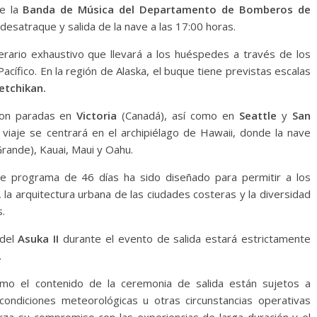
de la
Banda de Música del Departamento de Bomberos de
desatraque y salida de la nave a las 17:00 horas.
erario exhaustivo que llevará a los huéspedes a través de los
acífico. En la región de Alaska, el buque tiene previstas escalas
etchikan.
 con paradas en
Victoria
(Canadá), así como en
Seattle
y
San
 viaje se centrará en el archipiélago de Hawaii, donde la nave
 Grande), Kauai, Maui y Oahu.
e programa de 46 días ha sido diseñado para permitir a los
, la arquitectura urbana de las ciudades costeras y la diversidad
s.
 del
Asuka II
durante el evento de salida estará estrictamente
.
omo el contenido de la ceremonia de salida están sujetos a
ondiciones meteorológicas u otras circunstancias operativas