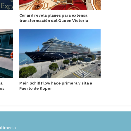
Cunard revela planes para extensa
Evacúan 186 
transformación del Queen Victoria
tras varar e
la
Mein Schiff Flow hace primera visita a
Nicko Cruise
ros
Puerto de Koper
Duero a bor
ltimedia