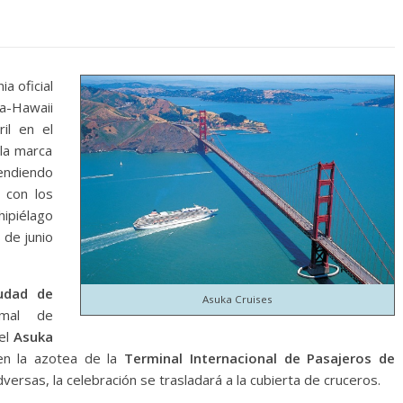
a oficial
ka-Hawaii
il en el
la marca
rendiendo
 con los
hipiélago
 de junio
udad de
Asuka Cruises
rmal de
el
Asuka
en la azotea de la
Terminal Internacional de Pasajeros de
versas, la celebración se trasladará a la cubierta de cruceros.