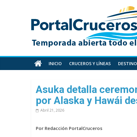
Skip
PortalCruceros
to
content
Toda
la
información
de
cruceros
en
INICIO
CRUCEROS Y LÍNEAS
DESTINO
un
solo
sitio
Asuka detalla ceremon
por Alaska y Hawái d
Abril 21, 2026
Por Redacción PortalCruceros