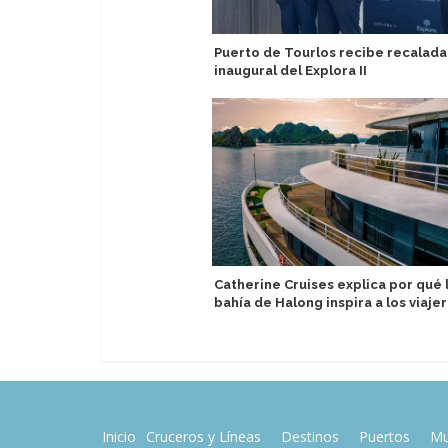
Puerto de Tourlos recibe recalada
inaugural del Explora II
Catherine Cruises explica por qué 
bahía de Halong inspira a los viaje
Inicio
Cruceros y Líneas
Destinos
Puertos
Mu