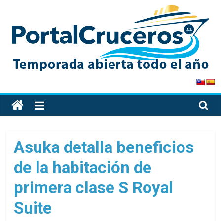
Skip
to
content
PortalCruceros
Toda
la
información
de
Asuka detalla beneficios
cruceros
de la habitación de
en
un
primera clase S Royal
solo
sitio
Suite