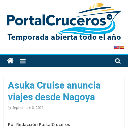
Skip
to
content
PortalCruceros
Toda
la
información
de
Asuka Cruise anuncia
cruceros
viajes desde Nagoya
en
un
Septiembre 8, 2025
solo
sitio
Por Redacción PortalCruceros