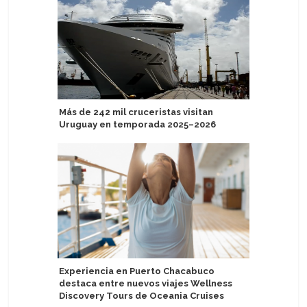
Más de 242 mil cruceristas visitan
Sail Croa
Uruguay en temporada 2025–2026
temático
Experiencia en Puerto Chacabuco
Oceania 
destaca entre nuevos viajes Wellness
Conversa
Discovery Tours de Oceania Cruises