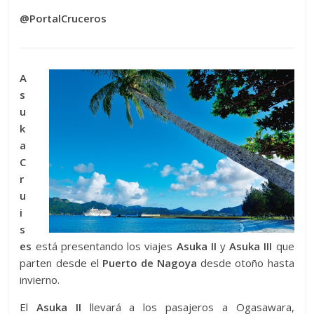
@PortalCruceros
A
s
u
k
a
C
r
u
i
s
es
está presentando los viajes
Asuka II
y
Asuka III
que
parten desde el
Puerto de Nagoya
desde otoño hasta
invierno.
El
Asuka II
llevará a los pasajeros a Ogasawara,